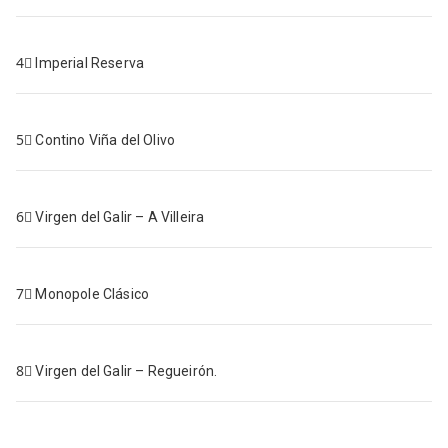
4⃣
Imperial Reserva
5⃣
Contino Viña del Olivo
6⃣
Virgen del Galir – A Villeira
7⃣
Monopole Clásico
8⃣
Virgen del Galir – Regueirón.