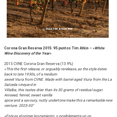
Corona Gran Reserva 2015: 95 puntos Tim Atkin –
«White
Wine Discovery of the Year»
2015 CVNE Corona Gran Reserva (13.9%)
«This the first release, or arguably rerelease, as the style dates
back to late 1930s, of a medium
sweet Viura from CVNE. Made with barrel-aged Viura from the La
Salceda vineyard in
Villalba, this tastes drier than its 30 grams of residual sugar.
Aniseed, fennel, sweet vanilla
spice and a savoury, nutty undertone make this a remarkable new
venture. 2023-30″
«Este es el primer lanzamiento, o posiblemente un re-