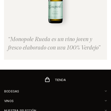
“Monopole Rueda es un vino joven y
fresco elaborado con uva 100% Verdejo”
TIENDA
BODEGAS
VINOS
NUESTRA SELECCIÓN